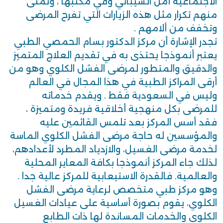
الاجتماعية أمل الشيباني وفي مكتبها ، وتمنى
منهم تكرار مثل هذه الزيارات التي تفرح المرضى
وتخفف من ألامهم .
تجدر الإشارة أن مركز الدكتور بسام الحمصي الطبي
يعتبر أنموذجا يحتذى به في تقديم العلاج المتميز
والدقيق والمتطور لمرضى الفشل الكلوي وهو من
أرقى المراكز الطبية في هذا المجال في العالم
وليس في السعودية فقط . ويقدم خدماته
للمرضى بكل منهجية أخلاقية فريدة ومتميزة ،
فقد أسس المركز بعد تلمس القائمين عليه
والمؤسسين له حاجة مرضى الفشل الكلوي الماسة
لخدمة مرضى الغسيل، والازدياد المطرد لأعدادهم،
لذلك جاء المركز أنموذجا بكافة المعاير المحلية
والعالمية. فالقدرة الاستيعابية للمركز عالية جدا .
وهو مركز طبي متخصص لرعاية مرضى الفشل
الكلوي، يقوم بصورة أساسية على عيادات الغسيل
الكلوي والخدمات المساندة لها ذات الطابع