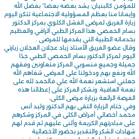
للمؤمن كالبنيان؛ يشد بعضه بعضا” بفضل الله
وإيمانا منا بعظم المسؤولية الاجتماعية تتكرر اليوم
زيارة الفريق لمرضى الفشل الكلوي بمركز الدكتور
بسام الحمصي هذا المركز الطبي الراقي والعظيم
بخدماته الطبية التي يقدمها للمرضى .
وقال عضو الفريق الأستاذ زياد عجلان العجلان زيارتي
اليوم لمركز الدكتور بسام الحمصي الطبي جدًا
جميلة وجميع منسوبي المركز متعاونين وفقهم
الله ونفع بهم ودخولنا على المرضى شفاهم الله
جعلني استشعر نعمة الله علي فالحمد لله على
نعمة العافية. ونشكر المركز على إعطائنا هذه
الفرصة الرائعة بزيارة مرضى الكلى،
وفي ختام الزيارة التقى بهم الدكتور وليد أنس
محمد أخصائي أمراض الكلى في المركز وشكرهم
على مبادرتهم الكريمة وأثنى عليهم ثم قدم لهم
شهادات الشكر والتقدير بحضور الأخصائية