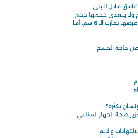
 غامق مائل للبني.
زن الكلية الواحدة يقدر بـ 150 غم ولا يتعدى حجمها حجم
قبضة اليد، وطول الكلية يبلغ 11-14 سم، وعرضها يقارب الـ 6 سم. أما
إنسان بكثرة؟
زيز صحة الجهاز المناعي