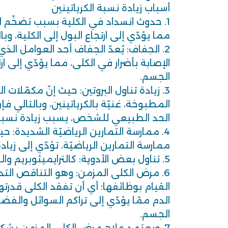
أسباب زيادة نسبة الكرياتينين
1. حدوث انسداد في الكلية بسبب تضخّم ا
مما يؤدّي إلى ارتجاع البول إلى الكلية، و
2. الجفاف: يُعدّ الجفاف أحد العوامل الذي
الإصابة بأضرار في الكلى، مما يؤدّي إلى ار
الجسم.
3. زيادة تناول البروتين: حيث إنّ مكمّلات ال
المطبوخة، غنيّة بالكرياتينين، وبالتالي فإ
الحد الطبيعي للشخص، يسبب زيادة نسبة ا
4. ممارسة التمارين الرياضيّة الشديدة: ح
ممارسة التمارين الرياضيّة، تؤدّي إلى زي
5. تناول بعض الأدوية: كالترايميثوبريم والسيميتيدين وغيرها.
6. مرض الكلى المزمن: وهو التناقص التد
القيام بوظائفها؛ أي أن تفقد الكلى قدرت
الدم ممّا يؤدّي إلى تراكم السوائل وال
الجسم.