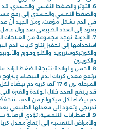
6. التوتر والضغط النفسي والجسدي: قد 
والضغط النفسي والجسدي إلى رفع مستوى
في الدم بشكل مؤقت، ومن الجيد أنّ عدد 
يعود إلى العدد الطبيعي بعد زوال عامل ال
7. الأدوية: توجد مجموعة من العلاجات ال
استخدامها إلى تحفيز إنتاج كريات الدم الب
والكورتيكوستيرويد، والكلوروفورم والألوبيور
والكوينين
8. الحمل والولادة: نتيجة الضغط الزائد 
يرتفع معدل كريات الدم البيضاء، ويتراوح
المرحلة بين 6-17 ألف كرية دم بي
دم بيضاء لكل ميكرولتر من الدم، لتنخف
تدريجي وتعود إلى معدلها الطبيعي بعد أرب
9. الاضطرابات التنفسية: تؤدي الإصابة 
والأمراض التنفسية إلى ارتفاع معدل كريا