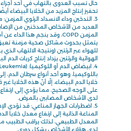
حال تسبب العدوى بالتهاب في أحد أجزاء
تحفيز إنتاج المزيد من الخلايا البيضاء أيضًا
3. التدخين وداء الانسداد الرئوي المزمن:
العديد من الأشخاص المدخنين من الإصابة 
المزمن COPD، وقد ينجم هذا الدا
يتمثل بحدوث مشاكل صحية مزمنة تعيق
للهواء عبر الرئتين (ونتيجة الالتهاب الذ
الهوائية والرئتين يزداد إنتاج كريات الدم ال
باللوكيميا، وهو أحد أنواع سرطان الدم، إل
خلايا الدم البيضاء، إلّا أنّ هذه الخلايا غي
على الوجه الصحيح، مما يؤدي إلى ارتفاع 
لدى الأشخاص المصابين بالمرض.
5. اضطرابات الجهاز المناعي: قد تؤدي ا
المناعة الذاتية إلى ارتفاع معدل خلايا ال
المعدل الطبيعي، لذلك يراقب الطبيب معد
لدى هؤلاء الأشخاص بشكل دوري.