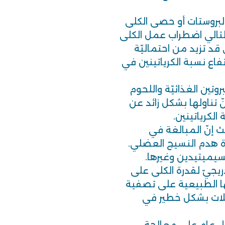
لبروستات أو حصى الكلى
بالتالي اضطراب عمل الكلى
 قد تزيد من احتماليّة
تفاع نسبة الكرياتينين في
بروتين الغذائيّة واللحوم
نّ تناولها بشكل زائد عن
لكرياتينين.
يث إنّ المبالغة في
ادة هدم النسيج العضلي.
ريجيّ لقدرة الكلى على
ها الطبيعية على تصفية
فضلات بشكل خطير في