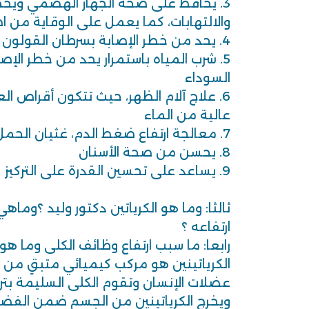
3. يحافظ على صحة الجهاز الهضمي ويحم
والالتهابات، كما يعمل على الوقاية من 
4. يحد من خطر الإصابة بسرطان القولون
5. شرب المياه باستمرار يحد من خطر الإص
السوداء
6. علاج آلام الظهر، حيث تتكون أقراص 
عالية من الماء
7. معالجة ارتفاع ضغط الدم، غثيان الحمل، حصى الكلى
8. يحسن من صحة الأسنان
9. يساعد على تحسين القدرة على التركيز
ثالثا: وما هو الكرياتين دكتور وليد ؟وماه
ارتفاعه ؟
رابعا: ما سبب ارتفاع وظائف الكلى وما هو
الكرياتينين هو مركب كيميائي متبقٍ من 
عضلات الإنسان وتقوم الكلى السليمة بترشي
ويخرج الكرياتينين من الجسم ضمن الفضلا