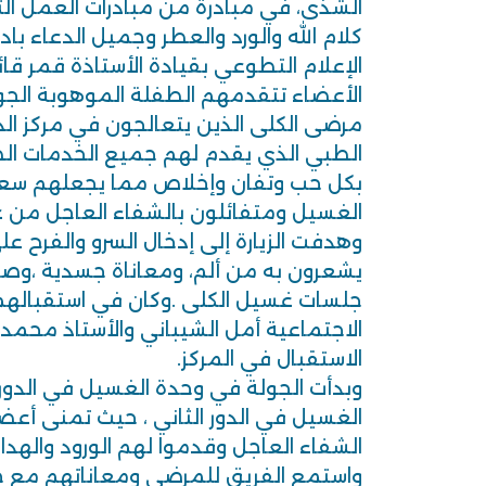
الشذى، في مبادرة من مبادرات العمل ال
كلام الله والورد والعطر وجميل الدعاء با
الإعلام التطوعي بقيادة الأستاذة قمر قا
الأعضاء تتقدمهم الطفلة الموهوبة الجوه
مرضى الكلى الذين يتعالجون في مركز ال
الطبي الذي يقدم لهم جميع الخدمات الط
بكل حب وتفان وإخلاص مما يجعلهم سعد
الغسيل ومتفائلون بالشفاء العاجل من عند
وهدفت الزيارة إلى إدخال السرو والفرح 
يشعرون به من ألم، ومعاناة جسدية ،وصح
جلسات غسيل الكلى .وكان في استقبالهم
الاجتماعية أمل الشيباني والأستاذ م
الاستقبال في المركز.
وبدأت الجولة في وحدة الغسيل في الدور ا
الغسيل في الدور الثاني ، حيث تمنى أعض
الشفاء العاجل وقدموا لهم الورود والهدايا
واستمع الفريق للمرضى ومعاناتهم مع ج