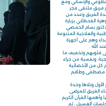
تطوعي والإنساني ومع
در فريق ملتقى فجر
ئدة الفريق وعدد من
رة القحطاني بزيارة
دكتور بسام الحمصي
بية والعلاجية المتنوعة
اء وهم على أجهزة
 الله .
على قلوبهم وتخفيف ما
ية، ونفسية من جراء
 كل من الأخصائية
حمد مصطفى وطاقم
لأول وتلاها وحدة
اء الفريق للمرضى
 وأهمها القرآن الكريم
لسات الغسيل ، ثم