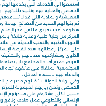
استمعوا إلى الخدمات التي يقدمها لهم مر
الحمصي والعناية بهم وتلبية طلباتهم ،
المعيشية والمادية التي قد لا تساعدهم ف
ثم بثوا لهم العديد من النصائح الهامة وت
هذا وقد أعجب فريق ملتقى فجر الإعلام
المركز من رعاية طبية وعناية فائقة بال
الأجهزة الطبية والتقنية الحديثة في علاج
على المركز لإعطائهم هذه الفرصة الإنسا
الكلوي ومشاركتهم معاناتهم والتخفيف 
الفريق جميع أفراد المجتمع بأن يضلعوا ب
المجتمعية الملقاة على عاتقهم تجاه 
والدعاء لهم بالشفاء العاجل .
وفي نهاية الجولة استقبلهم مدير عام الم
الحمصي وثمن زيارتهم الميمونة للمركز
غسيل الكلى وشكرهم على مبادرتهم الإن
الإنساني والتطوعي عمل هادف ونافع و