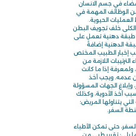
عضاء في جسم الانسان
من الوظائف المهمة في
العمليات الحيوية.
 الكلى خلف تجويف البطن
 طبقة دهنية تعمل على
قة الدهنية إضافةً
جب إخبار الطبيب المختص
 الترتيبات اللازمة من
ولمعرفة إذا ما كانت
 عدمه. ويجب أخذ
 وإبلاغ الجهات المسؤولة
بب أخذ الأدوية، وكذلك
لتي يتناولها المريض؛
طة السفر.
لسفر، حتى تمكن الأطباء
ا يلي: تقرير طبي من