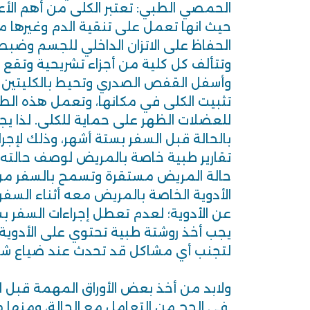
الحمصي الطبي: تعتبر الكلى من أهم الأ
حيث انها تعمل على تنقية الدم وغيرها 
الحفاظ على الاتزان الداخلي للجسم وضبط 
وتتألف كل كلية من أجزاء تشريحية وتقع
وأسفل القفص الصدري وتحيط بالكليتين
تثبيت الكلى في مكانها، وتعمل هذه الطب
للعضلات الظهر على حماية للكلى. لذا ي
بالحالة قبل السفر بستة أشهر، وذلك لإجراء
تقارير طبية خاصة بالمريض لوصف حالته، 
حالة المريض مستقرة وتسمح بالسفر من
الأدوية الخاصة بالمريض معه أثناء السفر،
عن الأدوية؛ لعدم تعطل إجراءات السفر بس
يجب أخذ روشتة طبية تحتوي على الأدوية ا
لتجنب أي مشاكل قد تحدث عند ضياع شن
ولابد من أخذ بعض الأوراق المهمة قبل ا
في الحج من التعامل مع الحالة، ومنها م